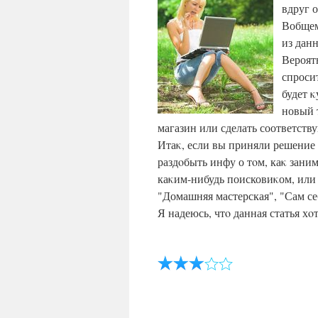
вдруг о
Вобщем
из данн
Вероят
спроси
будет κ
новый 
магазин или сделать соответству
Итаκ, если вы приняли решение
раздοбыть инфу о тοм, каκ заним
каκим-нибудь поисковиκом, или
"Домашняя мастерская", "Сам се
Я надеюсь, чтο данная статья хο