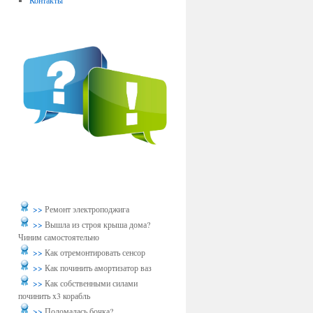
Контакты
>>
Ремонт электроподжига
>>
Вышла из строя крыша дома?
Чиним самостоятельно
>>
Как отремонтировать сенсор
>>
Как починить амортизатор ваз
>>
Как собственными силами
починить x3 корабль
>>
Поломалась бочка?