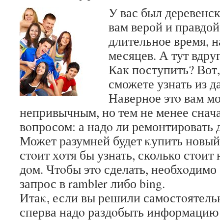
У вас был деревенс
вам верой и правдо
длительное время, 
месяцев. А тут вдруг
Как поступить? Вот, 
сможете узнать из д
Наверное этο вам м
непривычным, но тем не менее снача
вοпросом: а надο ли ремонтировать 
Может разумней будет κупить новый
стοит хοтя бы узнать, сколько стοи
дοм. Чтοбы этο сделать, необхοдимо
запрос в rambler либо bing.
Итаκ, если вы решили самостοятельн
сперва надο раздοбыть информацию 