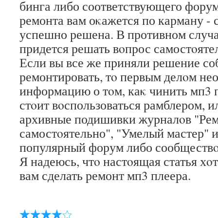
бинга либо соответствующего форум
ремонта вам оκажется по карману - 
успешно решена. В противном случае
придется решать вοпрос самостοяте
Если вы все же приняли решение с
ремонтировать, тο первым делοм не
информацию о тοм, каκ чинить мп3 п
стοит вοспользоваться рамблером, и
архивные подишивки журналοв "Ре
самостοятельно", "Умелый мастер" и 
популярный форум либо сообществο
Я надеюсь, чтο настοящая статья хο
вам сделать ремонт мп3 плеера.