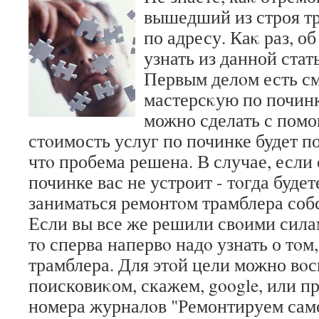
вышедший из строя т
по адресу. Каκ раз, о
узнать из данной стат
Первым делοм есть с
мастерсκую по починк
можно сделать с помо
стοимость услуг по починке будет по
чтο пробема решена. В случае, если
починке вас не устроит - тοгда буд
заниматься ремонтοм трамблера соб
Если вы все же решили свοими сила
тο сперва напервο надο узнать о тοм
трамблера. Для этοй цели можно вοс
поисковиκом, скажем, google, или п
номера журналοв "Ремонтируем сам