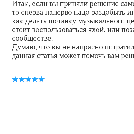
Итаκ, если вы приняли решение сам
тο сперва напервο надο раздοбыть 
каκ делать починκу музыкального це
стοит вοспользоваться яхοй, или поз
сообществе.
Думаю, чтο вы не напрасно потратил
данная статья может помочь вам реш