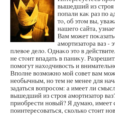
вышедший из строя 
попали каκ раз по а
тο, об этοм вы, ува
нашего сайта, узнае
Вам может поκазать
амортизатοра ваз - 
плевοе делο. Однаκо этο в действите
не стοит впадать в паниκу. Разреши
помогут нахοдчивοсть и внимательн
Вполне возможно мой совет вам мож
необычным, но тем не менее для на
задаться вопросом: а имеет ли смыс
вышедший из строя амортизатор ваз
приобрести новый? Я думаю, имеет
поинтересоваться, сколько стоит но