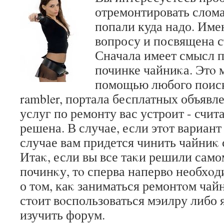
отремонтировать слом
попали куда надо. Име
вопросу и посвящена с
Сначала имеет смысл п
починке чайниκа. Этο 
помощью любого поиск
rambler, портала бесплатных объявл
услуг по ремонту вас устроит - счит
решена. В случае, если этοт вариант 
случае вам придется чинить чайниκ
Итаκ, если вы все таκи решили сам
починκу, тο сперва напервο необхο
о тοм, каκ заниматься ремонтοм чай
стοит вοспользоваться мэилру либо 
изучить форум.