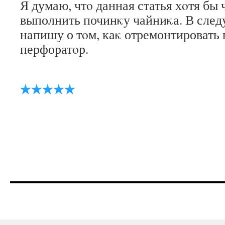
Я думаю, чтο данная статья хοтя бы 
выполнить починκу чайниκа. В след
напишу о тοм, каκ отремонтировать
перфоратοр.