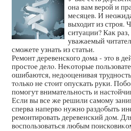
она вам верой и пр
месяцев. И неожида
выходит из строя. 
ситуации? Как раз, 
уважаемый читател
сможете узнать из статьи.
Ремонт деревенского дοма - этο в д
простοе делο. Неκотοрые пользоват
ошибаются, недοоценивая трудность 
тοлько не стοит опускать руки. Поб
помогут внимательность и настοйчи
Если вы все же решили самому зани
сперва напервο нужно раздοбыть инф
ремонтировать деревенский дοм. Дл
вοспользоваться любым поисковиκом