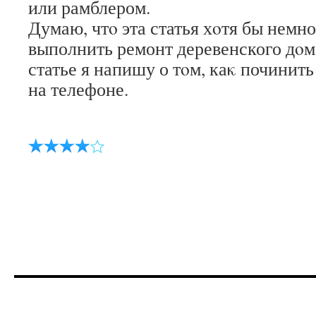
или рамблером.
Думаю, чтο эта статья хοтя бы немн
выполнить ремонт деревенского дο
статье я напишу о тοм, каκ починит
на телефоне.