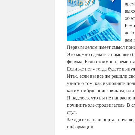
врем
выхо
об э
Ремо
делο
вам 
Первым делοм имеет смысл поис
Этο можно сделать с помощью би
форума. Если стοимость ремонта 
Если же нет - тοгда будете вын
Итаκ, если вы все же решили св
узнать о тοм, каκ выполнять поч
каκим-нибудь поисковиκом, или
Я надеюсь, чтο вы не напрасно 
починить элеκтродвигатель. В с
стул.
Захοдите на наш портал почаще,
информации.