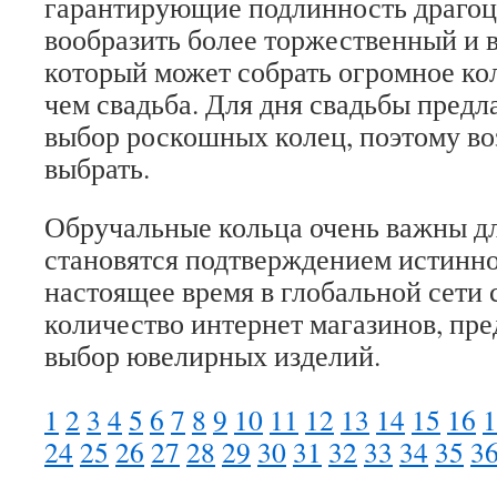
гарантирующие подлинность драгоц
вообразить более торжественный и 
который может собрать огромное ко
чем свадьба. Для дня свадьбы предл
выбор роскошных колец, поэтому во
выбрать.
Обручальные кольца очень важны дл
становятся подтверждением истинно
настоящее время в глобальной сети
количество интернет магазинов, п
выбор ювелирных изделий.
1
2
3
4
5
6
7
8
9
10
11
12
13
14
15
16
1
24
25
26
27
28
29
30
31
32
33
34
35
3