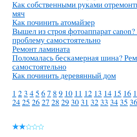
Как собственными руками отремонт
мяч
Как починить атомайзер
Вышел из строя фотоаппарат canon?
проблему самостоятельно
Ремонт ламината
Поломалась бескамерная шина? Ре
самостоятельно
Как починить деревянный дом
1
2
3
4
5
6
7
8
9
10
11
12
13
14
15
16
1
24
25
26
27
28
29
30
31
32
33
34
35
3