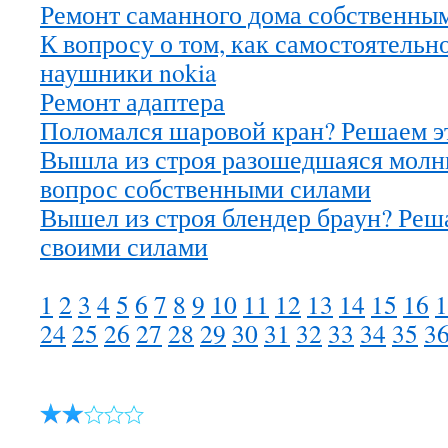
Ремонт саманного дома собственны
К вопросу о том, как самостоятельн
наушники nokia
Ремонт адаптера
Поломался шаровой кран? Решаем э
Вышла из строя разошедшаяся молн
вопрос собственными силами
Вышел из строя блендер браун? Реш
своими силами
1
2
3
4
5
6
7
8
9
10
11
12
13
14
15
16
1
24
25
26
27
28
29
30
31
32
33
34
35
3